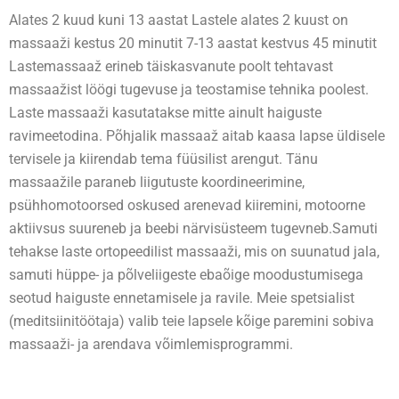
Alates 2 kuud kuni 13 aastat Lastele alates 2 kuust on
massaaži kestus 20 minutit 7-13 aastat kestvus 45 minutit
Lastemassaaž erineb täiskasvanute poolt tehtavast
massaažist löögi tugevuse ja teostamise tehnika poolest.
Laste massaaži kasutatakse mitte ainult haiguste
ravimeetodina. Põhjalik massaaž aitab kaasa lapse üldisele
tervisele ja kiirendab tema füüsilist arengut. Tänu
massaažile paraneb liigutuste koordineerimine,
psühhomotoorsed oskused arenevad kiiremini, motoorne
aktiivsus suureneb ja beebi närvisüsteem tugevneb.Samuti
tehakse laste ortopeedilist massaaži, mis on suunatud jala,
samuti hüppe- ja põlveliigeste ebaõige moodustumisega
seotud haiguste ennetamisele ja ravile. Meie spetsialist
(meditsiinitöötaja) valib teie lapsele kõige paremini sobiva
massaaži- ja arendava võimlemisprogrammi.