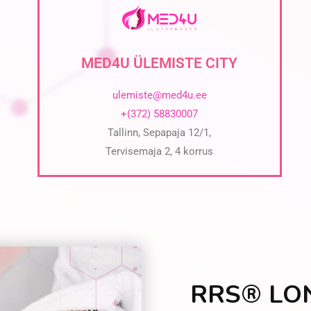
MED4U ÜLEMISTE CITY
ulemiste@med4u.ee
+(372) 58830007
Tallinn, Sepapaja 12/1,
Tervisemaja 2, 4 korrus
RRS® LO