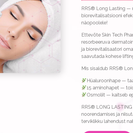
RRS® Long Lasting — uu
biorevitalisatsiooni efe
näopoolele!
Ettevõte Skin Tech Pha
resorbeeruva dermatoim
ja biorevitalisaatori o
saavutada kohese lifti
Mis sisaldub RRS® Lon
Hüaluroonhape — taas
15 aminohapet — toi
Osmoliit — kaitseb ep
RRS® LONG LASTING —
noorendamises ja niisut
terviklikku lahendust nah