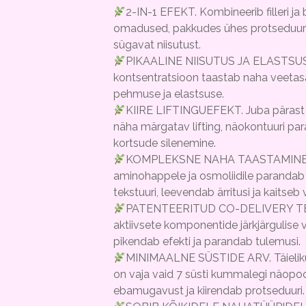
2-IN-1 EFEKT. Kombineerib filleri ja b
omadused, pakkudes ühes protseduuris 
sügavat niisutust.
PIKAALINE NIISUTUS JA ELASTSUS.
kontsentratsioon taastab naha veetasa
pehmuse ja elastsuse.
KIIRE LIFTINGUEFEKT. Juba pärast 
näha märgatav lifting, näokontuuri pa
kortsude silenemine.
KOMPLEKSNE NAHA TAASTAMINE.
aminohappele ja osmoliidile parandab
tekstuuri, leevendab ärritusi ja kaitseb v
PATENTEERITUD CO-DELIVERY T
aktiivsete komponentide järkjärgulise
pikendab efekti ja parandab tulemusi.
MINIMAALNE SÜSTIDE ARV. Täieliku
on vaja vaid 7 süsti kummalegi näopo
ebamugavust ja kiirendab protseduuri.