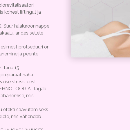
iorevitalisaatori
kohest liftingut ja
 Suur hüaluroonhappe
kaalu, andes sellele
esimest protseduuri on
ranemine ja peente
 Tänu 15
 preparaat naha
älise stressi eest.
EHNOLOOGIA. Tagab
 vabanemise, mis
 efekti saavutamiseks
olele, mis vähendab