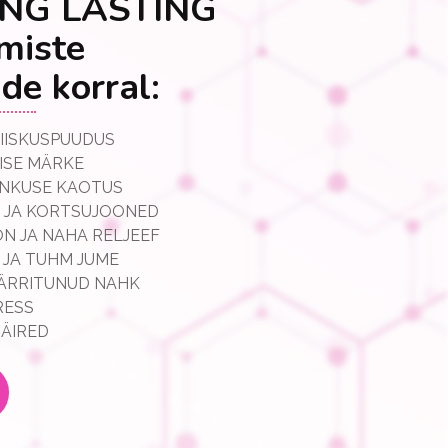
NG LASTING
gmiste
de korral:
NIISKUSPUUDUS
ISE MÄRKE
INKUSE KAOTUS
 JA KORTSUJOONED
N JA NAHA RELJEEF
 JA TUHM JUME
 ÄRRITUNUD NAHK
RESS
HÄIRED