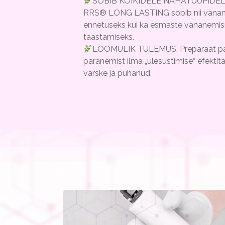
SOBIB KÕIKIDELE NAHATÜÜPIDELE
RRS® LONG LASTING sobib nii vanan
ennetuseks kui ka esmaste vananemi
taastamiseks.
LOOMULIK TULEMUS. Preparaat pa
paranemist ilma „ülesüstimise“ efektit
värske ja puhanud.