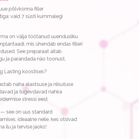
e põlvkonna filler
ktiga: vaid 7 süsti kummalegi
rma on välja töötanud uuendusliku
plantaadi, mis ühendab endas filleri
madused. See preparaat aitab
ngu ja parandada näo toonust.
g Lasting koostises?
tab naha elastsuse ja niisutuse
davad ja tugevdavad nahka
idermise stressi eest
 see on uus standard
amises, ideaalne neile, kes otsivad
a ilu ja tervise jaoks!