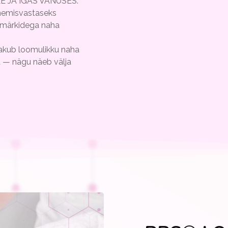
 JA IGAS VANUSES.
emisvastaseks
smärkidega naha
kub loomulikku naha
a — nägu näeb välja