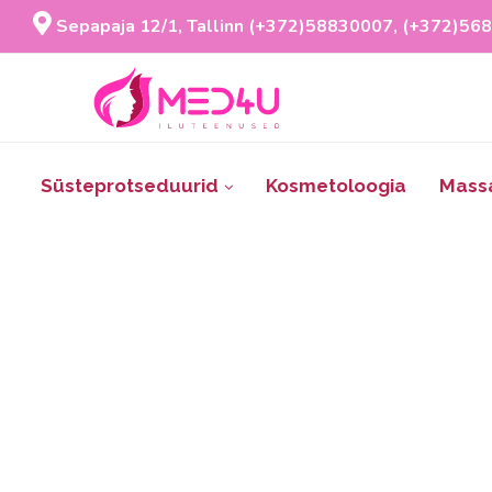
Sepapaja 12/1, Tallinn (+372)58830007, (+372)56
Süsteprotseduurid
Kosmetoloogia
Mass