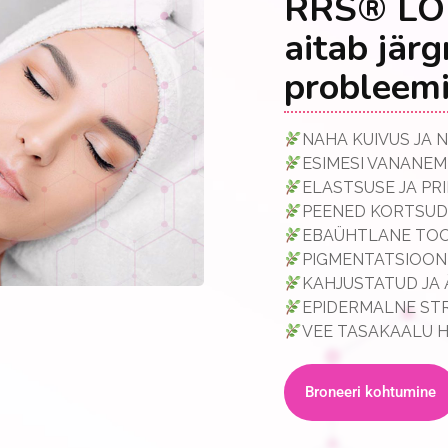
RRS® LO
aitab jär
probleemi
NAHA KUIVUS JA 
ESIMESI VANANEM
ELASTSUSE JA PR
PEENED KORTSUD
EBAÜHTLANE TOO
PIGMENTATSIOON
KAHJUSTATUD JA
EPIDERMALNE ST
VEE TASAKAALU 
Broneeri kohtumine