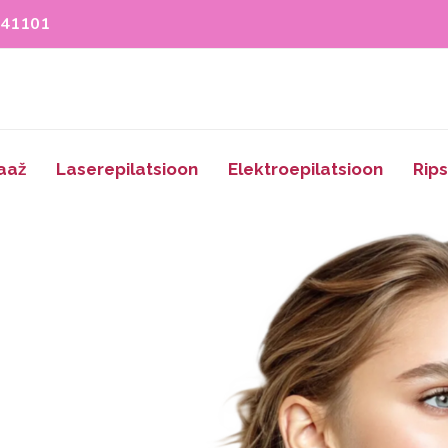
841101
aaž
Laserepilatsioon
Elektroepilatsioon
Rip